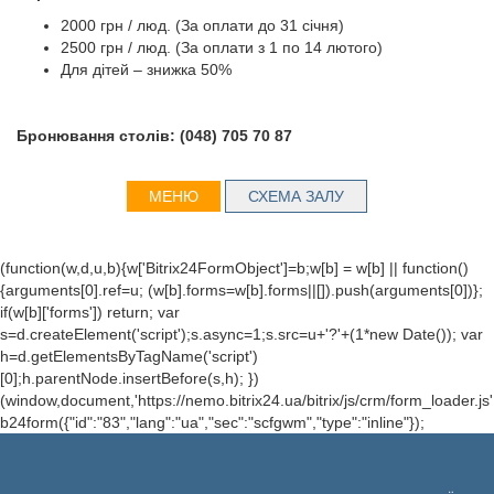
2000 грн / люд. (За оплати до 31 січня)
2500 грн / люд. (За оплати з 1 по 14 лютого)
Для дітей – знижка 50%
Бронювання столів: (048) 705 70 87
МЕНЮ
СХЕМА ЗАЛУ
(function(w,d,u,b){w['Bitrix24FormObject']=b;w[b] = w[b] || function()
{arguments[0].ref=u; (w[b].forms=w[b].forms||[]).push(arguments[0])};
if(w[b]['forms']) return; var
s=d.createElement('script');s.async=1;s.src=u+'?'+(1*new Date()); var
h=d.getElementsByTagName('script')
[0];h.parentNode.insertBefore(s,h); })
(window,document,'https://nemo.bitrix24.ua/bitrix/js/crm/form_loader.js'
b24form({"id":"83","lang":"ua","sec":"scfgwm","type":"inline"});