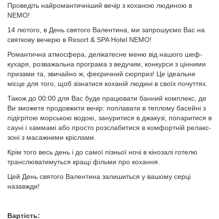
Проведіть найромантичніший вечір з коханою людиною в
NEMO!
14 лютого, в День святого Валентина, ми запрошуємо Вас на
святкову вечерю в Resort & SPA Hotel NEMO!
Романтична атмосфера, делікатесне меню від нашого шеф-
кухаря, розважальна програма з ведучим, конкурси з цінними
призами та, звичайно ж, феєричний сюрприз! Це ідеальне
місце для того, щоб зізнатися коханій людині в своїх почуттях.
Також до 00:00 для Вас буде працювати банний комплекс, де
Ви зможете продовжити вечір: поплавати в теплому басейні з
підігрітою морською водою, зануритися в джакузі, попаритися в
сауні і хаммамі або просто розслабитися в комфортній релакс-
зоні з масажними кріслами.
Крім того весь день і до самої пізньої ночі в кінозалі готелю
транслюватимуться кращі фільми про кохання.
Цей День святого Валентина залишиться у вашому серці
назавжди!
Вартість: