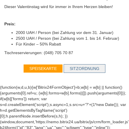
Dieser Valentinstag wird für immer in Ihrem Herzen bleiben!
Preis:
2000 UAH / Person (bei Zahlung vor dem 31. Januar)
2500 UAH / Person (bei Zahlung vom 1. bis 14. Februar)
Für Kinder – 50% Rabatt
Tischreservierungen: (048) 705 70 87
SPEISEKARTE
SITZORDNUNG
(function(w,d,u,b){w['Bitrix24FormObject']=b;w[b] = w[b] || function()
{arguments[0].ref=u; (w[b].forms=w[b].forms||[]).push(arguments[0])};
if(w[b]['forms']) return; var
s=d.createElement('script');s.async=1;s.src=u+'?'+(1*new Date()); var
h=d.getElementsByTagName('script')
[0];h.parentNode.insertBefore(s,h); })
(window,document,'https://nemo.bitrix24.ua/bitrix/js/crm/form_loader.js'
b24form({"id":"83","lang":"ua","sec":"scfgwm","type":"inline"});