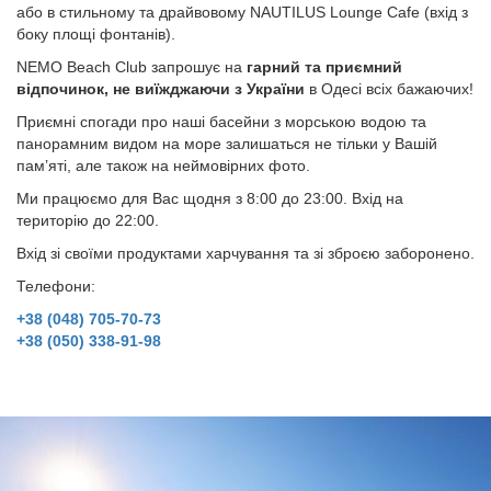
або в стильному та драйвовому NAUTILUS Lounge Cafe (вхід з
боку площі фонтанів).
NEMO Beach Club запрошує на
гарний та приємний
відпочинок, не виїжджаючи з України
в Одесі всіх бажаючих!
Приємні спогади про наші басейни з морською водою та
панорамним видом на море залишаться не тільки у Вашій
пам’яті, але також на неймовірних фото.
Ми працюємо для Вас щодня з 8:00 до 23:00. Вхід на
територію до 22:00.
Вхід зі своїми продуктами харчування та зі зброєю заборонено.
Телефони:
+38 (048)
ОДЕ
+38 (048) 705-70-73
+38 (050) 338-91-98
ПЛ
ЛАНЖ
2