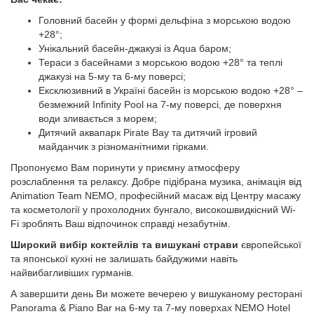
Головний басейн у формі дельфіна з морською водою
+28°;
Унікальний басейн-джакузі із Aqua баром;
Тераси з басейнами з морською водою +28° та теплі
джакузі на 5-му та 6-му поверсі;
Ексклюзивний в Україні басейн із морською водою +28° –
безмежний Infinity Pool на 7-му поверсі, де поверхня
води зливається з морем;
Дитячий аквапарк Pirate Bay та дитячий ігровий
майданчик з різноманітними гірками.
Пропонуємо Вам поринути у приємну атмосферу
розслаблення та релаксу. Добре підібрана музика, анімація від
Animation Team NEMO, професійний масаж від Центру масажу
та косметології у прохолодних бунгало, високошвидкісний Wi-
Fi зроблять Ваш відпочинок справді незабутнім.
Широкий вибір коктейлів та вишукані страви
європейської
та японської кухні не залишать байдужими навіть
найвибагливіших гурманів.
А завершити день Ви можете вечерею у вишуканому ресторані
Panorama & Piano Bar на 6-му та 7-му поверхах NEMO Hotel