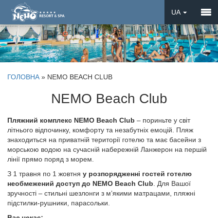
UA
EN
DE
ГОЛОВНА
»
NEMO BEACH CLUB
NEMO Beach Club
Пляжний комплекс
NEMO Beach Club
– пориньте у світ
літнього відпочинку, комфорту та незабутніх емоцій. Пляж
знаходиться на приватній території готелю та має басейни з
морською водою на сучасній набережній Ланжерон на першій
лінії прямо поряд з морем.
З 1 травня по 1 жовтня
у розпорядженні гостей готелю
необмежений доступ до NEMO Beach Club
. Для Вашої
зручності – стильні шезлонги з м’якими матрацами, пляжні
підстилки-рушники, парасольки.
Вас чекає: