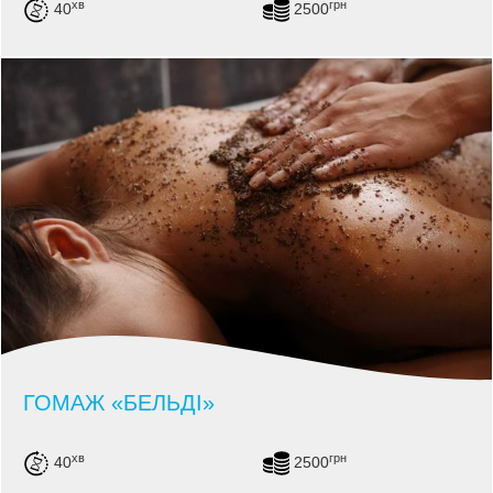
хв
грн
40
2500
ГОМАЖ «БЕЛЬДІ»
хв
грн
40
2500