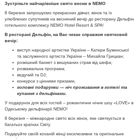
Зустріньте найчарівніше свято весни в NEMO
8 березня запрошуємо прекрасних дівчат, жінок та їх
улюблених супутників на весняний вечір до ресторану Дельфін
готельного комплексу NEMO Hotel Resort & SPA!
В ресторані Дельфін, на Вас чекає справжня святковий
вечір:
виступ народної артистки України – Катери Бужинської
та заслуженого артиста України – Михайла Грицкан;
розкішний банкет з вишуканих страв від шефа;
розважальна програма;
ведучий та DJ;
конкурси з цінними призами,
головні подарунки — ніч проживання в готелі та
купання з дельфінами.
У подарунок для всіх гостей – романтичне нічне шоу «LOVE» в
Одеському дельфінарії NEMO!
8 березня – міжнародне свято всіх жінок, яке святкується в
багатьох країнах Світу.
Подаруйте своїй коханій жінці ексклюзивне та оригінальне