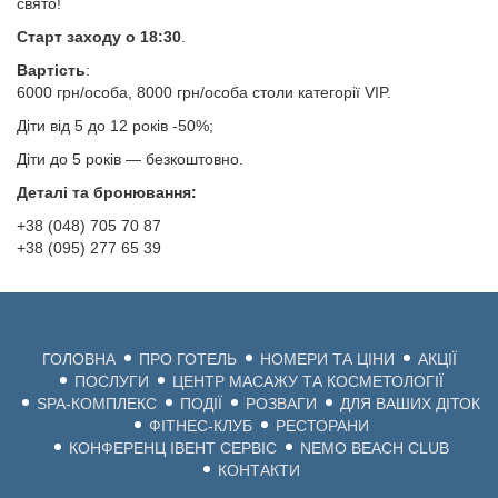
свято!
Старт заходу о 18:30
.
Вартість
:
6000 грн/особа, 8000 грн/особа столи категорії VIP.
Діти від 5 до 12 років -50%;
Діти до 5 років — безкоштовно.
Деталі та бронювання:
+38 (048) 705 70 87
+38 (095) 277 65 39
+38 (048)
ОДЕ
ГОЛОВНА
ПРО ГОТЕЛЬ
НОМЕРИ ТА ЦІНИ
АКЦІЇ
ПЛ
ПОСЛУГИ
ЦЕНТР МАСАЖУ ТА КОСМЕТОЛОГІЇ
SPA-КОМПЛЕКС
ПОДІЇ
РОЗВАГИ
ДЛЯ ВАШИХ ДІТОК
ЛАНЖ
ФІТНЕС-КЛУБ
РЕСТОРАНИ
КОНФЕРЕНЦ ІВЕНТ СЕРВІС
NEMO BEACH CLUB
2
КОНТАКТИ