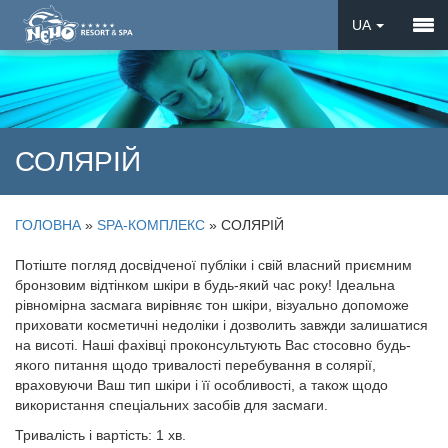
UA
EN
DE
СОЛЯРІЙ
ГОЛОВНА
»
SPA-КОМПЛЕКС
»
СОЛЯРІЙ
Потіште погляд досвідченої публіки і свій власний приємним
бронзовим відтінком шкіри в будь-який час року! Ідеальна
рівномірна засмага вирівняє тон шкіри, візуально допоможе
приховати косметичні недоліки і дозволить завжди залишатися
на висоті. Наші фахівці проконсультують Вас стосовно будь-
якого питання щодо тривалості перебування в солярії,
враховуючи Ваш тип шкіри і її особливості, а також щодо
використання спеціальних засобів для засмаги.
Тривалість і вартість: 1 хв.