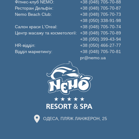
Фітнес-клуб NEMO:
+38 (048) 705-70-88
Ресторан Дельфін:
+38 (048) 705-70-87
Nemo Beаch Club:
+38 (048) 705-70-73
+38 (050) 338-91-98
Салон краси L'Oreal:
+38 (048) 705-70-74
Центр масажу та косметології:
+38 (048) 705-70-89
+38 (050) 399-43-94
HR-відділ:
+38 (050) 466-27-77
Відділ маркетингу:
+38 (048) 705-70-81
pr@nemo.ua
+38 (048)
ОДЕ
ПЛ
ЛАНЖ
ОДЕСА, ПЛЯЖ ЛАНЖЕРОН, 25
2