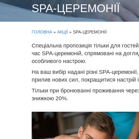
SPA-ЦЕРЕМОНІЇ
ГОЛОВНА
»
АКЦІЇ
»
SPA-ЦЕРЕМОНІЇ
Спеціальна пропозиція тільки для госте
час SPA-церемоній, спрямовані на догляд
особливого настрою.
На ваш вибір надані різні SPA-церемонії,
прилив нових сил, покращитися настрій і
Тільки при бронюванні проживання через
знижкою 20%.