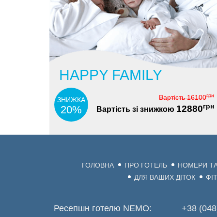
HAPPY FAMILY
грн
Вартість
16100
ЗНИЖКА
грн
20%
12880
Вартість зі знижкою
ГОЛОВНА
ПРО ГОТЕЛЬ
НОМЕРИ ТА
ДЛЯ ВАШИХ ДІТОК
ФІ
Ресепшн готелю NEMO:
+38 (048