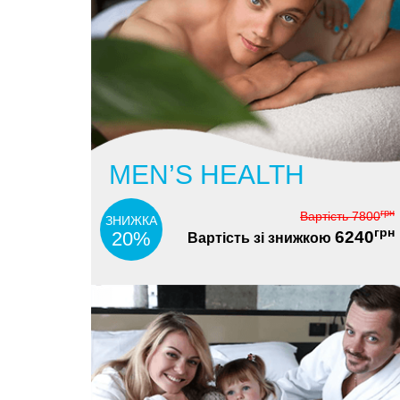
MEN’S HEALTH
грн
Вартість
7800
ЗНИЖКА
грн
20%
6240
Вартість зі знижкою