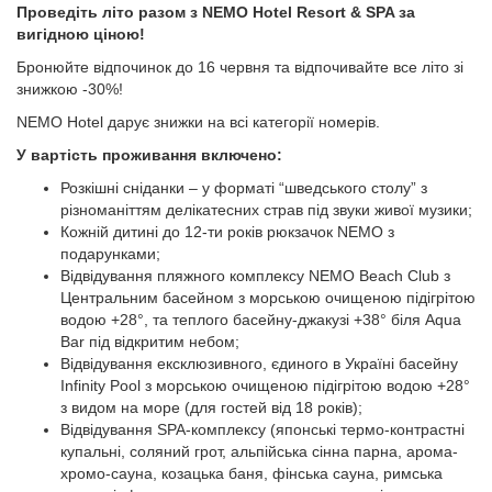
Проведіть літо разом з NEMO Hotel Resort & SPA за
вигідною ціною!
Бронюйте відпочинок до 16 червня та відпочивайте все літо зі
знижкою -30%!
NEMO Hotel дарує знижки на всі категорії номерів.
У вартість проживання включено:
Розкішні сніданки – у форматі “шведського столу” з
різноманіттям делікатесних страв під звуки живої музики;
Кожній дитині до 12-ти років рюкзачок NEMO з
подарунками;
Відвідування пляжного комплексу NEMO Beach Club з
Центральним басейном з морською очищеною підігрітою
водою +28°, та теплого басейну-джакузі +38° біля Aqua
Bar під відкритим небом;
Відвідування ексклюзивного, єдиного в Україні басейну
Infinity Pool з морською очищеною підігрітою водою +28°
з видом на море (для гостей від 18 років);
Відвідування SPA-комплексу (японські термо-контрастні
купальні, соляний грот, альпійська сінна парна, арома-
хромо-сауна, козацька баня, фінська сауна, римська