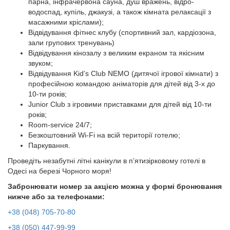
парна, інфрачервона сауна, душ вражень, відро-
водоспад, купіль, джакузі, а також кімната релаксації з
масажними кріслами);
Відвідування фітнес клубу (спортивний зал, кардіозона,
зали групових тренувань)
Відвідування кінозалу з великим екраном та якісним
звуком;
Відвідування Kid’s Club NEMO (дитячої ігрової кімнати) з
професійною командою аніматорів для дітей від 3-х до
10-ти років;
Junior Club з ігровими приставками для дітей від 10-ти
років;
Room-service 24/7;
Безкоштовний Wi-Fi на всій території готелю;
+38 (048)
Паркування.
ОДЕ
Проведіть незабутні літні канікули в п’ятизірковому готелі в
Одесі на березі Чорного моря!
ПЛ
Забронювати номер за акцією можна у формі бронювання
ЛАНЖ
нижче або за телефонами:
+38 (048) 705-70-80
2
+38 (050) 447-99-99