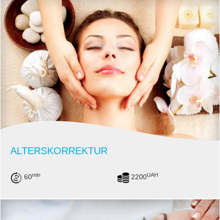
ALTERSKORREKTUR
min
UAH
60
2200