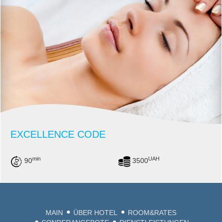
EXCELLENCE CODE
min
UAH
90
3500
MAIN
ÜBER HOTEL
ROOM&RATES