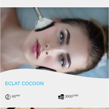
ECLAT COCOON
min
UAH
60
3000