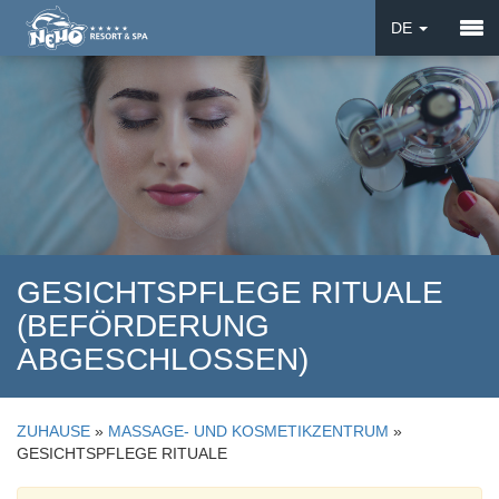
DE
EN
UA
GESICHTSPFLEGE RITUALE
(BEFÖRDERUNG
ABGESCHLOSSEN)
ZUHAUSE
»
MASSAGE- UND KOSMETIKZENTRUM
»
GESICHTSPFLEGE RITUALE