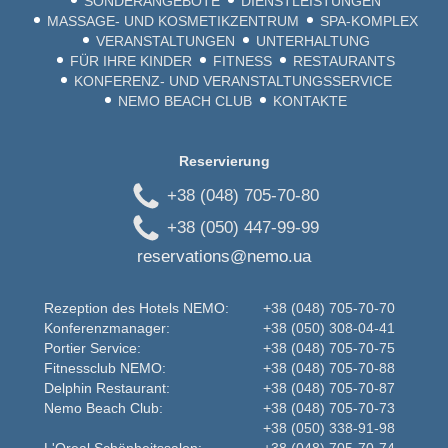
SONDERANGEBOTE
DIENSTLEISTUNGEN
MASSAGE- UND KOSMETIKZENTRUM
SPA-KOMPLEX
VERANSTALTUNGEN
UNTERHALTUNG
FÜR IHRE KINDER
FITNESS
RESTAURANTS
KONFERENZ- UND VERANSTALTUNGSSERVICE
NEMO BEACH CLUB
KONTAKTE
Reservierung
+38 (048) 705-70-80
+38 (050) 447-99-99
reservations@nemo.ua
Rezeption des Hotels NEMO:
+38 (048) 705-70-70
Konferenzmanager:
+38 (050) 308-04-41
Portier Service:
+38 (048) 705-70-75
Fitnessclub NEMO:
+38 (048) 705-70-88
Delphin Restaurant:
+38 (048) 705-70-87
Nemo Beаch Club:
+38 (048) 705-70-73
+38 (050) 338-91-98
L'Oreal Schönheitssalon:
+38 (048) 705-70-74